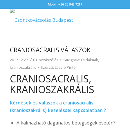
Mobil: +36 20 942 7217
CRANIOSACRALIS VÁLASZOK
/
/
2017.12.27.
0 Hozzászólás
Kategória:
Fájdalmak
,
/
kranioszakrális
Szerző:
László Pintér
CRANIOSACRALIS,
KRANIOSZAKRÁLIS
Kérdések és válaszok a
craniosacralis
(kranioszakrális)
kezeléssel kapcsolatban ?
Alkalmazható daganatos betegségek esetén?