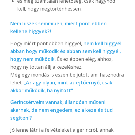
és még számtalan lehetőség, csak hagynod
kell, hogy megtörténhessen.
Nem hiszek semmiben, miért pont ebben
kellene higgyek?!
Hogy miért pont ebben higgyél,
nem kell higgyél
abban hogy működik és abban sem kell higgyél,
hogy nem működik.
És ez éppen elég, ahhoz,
hogy nyitottan állj a kezeléshez.
Még egy mondás is eszembe jutott ami hasznodra
lehet:
„Az agy olyan, mint az ejtőernyő, csak
akkor működik, ha nyitott”
Gerincsérveim vannak, állandóan műteni
akarnak, de nem engedem, ez a kezelés tud
segíteni?
Jó lenne látni a felvételeket a gerincről, annak