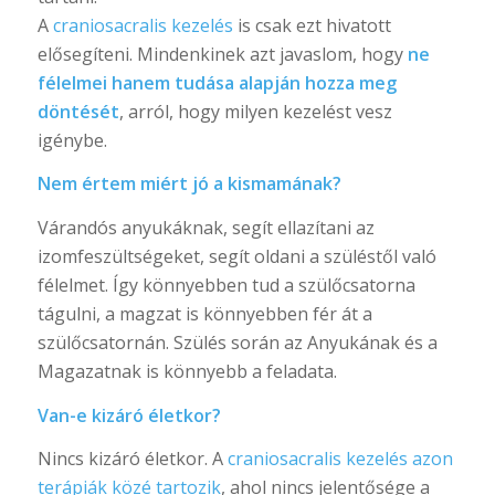
A
craniosacralis kezelés
is csak ezt hivatott
elősegíteni. Mindenkinek azt javaslom, hogy
ne
félelmei hanem tudása alapján hozza meg
döntését
, arról, hogy milyen kezelést vesz
igénybe.
Nem értem miért jó a kismamának?
Várandós anyukáknak, segít ellazítani az
izomfeszültségeket, segít oldani a szüléstől való
félelmet. Így könnyebben tud a szülőcsatorna
tágulni, a magzat is könnyebben fér át a
szülőcsatornán. Szülés során az Anyukának és a
Magazatnak is könnyebb a feladata.
Van-e kizáró életkor?
Nincs kizáró életkor. A
craniosacralis kezelés azon
terápiák közé tartozik
, ahol nincs jelentősége a