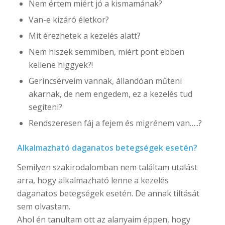
Nem értem miért jó a kismamának?
Van-e kizáró életkor?
Mit érezhetek a kezelés alatt?
Nem hiszek semmiben, miért pont ebben
kellene higgyek?!
Gerincsérveim vannak, állandóan műteni
akarnak, de nem engedem, ez a kezelés tud
segíteni?
Rendszeresen fáj a fejem és migrénem van…..?
Alkalmazható daganatos betegségek esetén?
Semilyen szakirodalomban nem találtam utalást
arra, hogy alkalmazható lenne a kezelés
daganatos betegségek esetén. De annak tiltását
sem olvastam.
Ahol én tanultam ott az alanyaim éppen, hogy