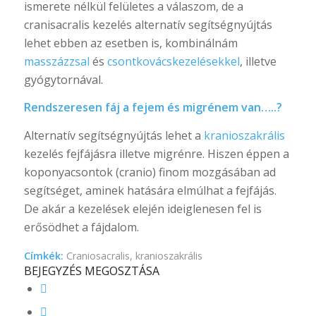
ismerete nélkül felületes a válaszom, de a
cranisacralis kezelés alternatív segítségnyújtás
lehet ebben az esetben is, kombinálnám
masszázzsal
és
csontkovácskezelésekkel
, illetve
gyógytornával.
Rendszeresen fáj a fejem és migrénem van…..?
Alternatív segítségnyújtás lehet a
kranioszakrális
kezelés fejfájásra illetve migrénre. Hiszen éppen a
koponyacsontok (cranio) finom mozgásában ad
segítséget, aminek hatására elmúlhat a fejfájás.
De akár a kezelések elején ideiglenesen fel is
erősödhet a fájdalom.
Címkék:
Craniosacralis
,
kranioszakrális
BEJEGYZÉS MEGOSZTÁSA