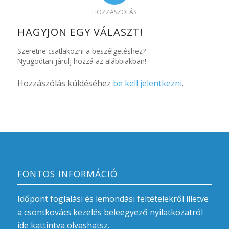
HOZZÁSZÓLÁS
HAGYJON EGY VÁLASZT!
Szeretne csatlakozni a beszélgetéshez?
Nyugodtan járulj hozzá az alábbiakban!
Hozzászólás küldéséhez
be kell jelentkezni
.
FONTOS INFORMÁCIÓ
Időpont foglalási és lemondási feltételekről illetve
a csontkovács kezelés beleegyező nyilatkozatról
ide kattintva
olvashatsz.