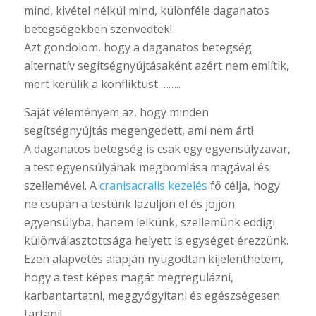
mind, kivétel nélkül mind, különféle daganatos
betegségekben szenvedtek!
Azt gondolom, hogy a daganatos betegség
alternatív segítségnyújtásaként azért nem említik,
mert kerülik a konfliktust ……..
Saját véleményem az, hogy minden
segítségnyújtás megengedett, ami nem árt!
A daganatos betegség is csak egy egyensúlyzavar,
a test egyensúlyának megbomlása magával és
szellemével. A
cranisacralis kezelés
fő célja, hogy
ne csupán a testünk lazuljon el és jöjjön
egyensúlyba, hanem lelkünk, szellemünk eddigi
különválasztottsága helyett is egységet érezzünk.
Ezen alapvetés alapján nyugodtan kijelenthetem,
hogy a test képes magát megregulázni,
karbantartatni, meggyógyítani és egészségesen
tartani!