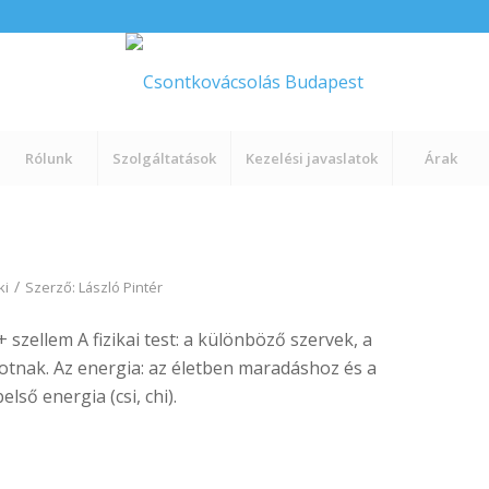
Rólunk
Szolgáltatások
Kezelési javaslatok
Árak
/
ki
Szerző:
László Pintér
+ szellem A fizikai test: a különböző szervek, a
kotnak. Az energia: az életben maradáshoz és a
ső energia (csi, chi).