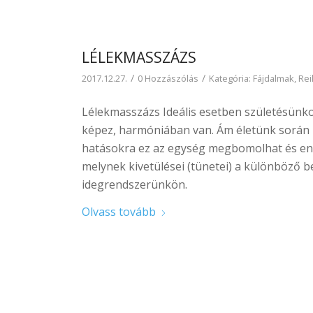
LÉLEKMASSZÁZS
/
/
2017.12.27.
0 Hozzászólás
Kategória:
Fájdalmak
,
Rei
Lélekmasszázs Ideális esetben születésünko
képez, harmóniában van. Ám életünk során k
hatásokra ez az egység megbomolhat és ene
melynek kivetülései (tünetei) a különböző 
idegrendszerünkön.
Olvass tovább