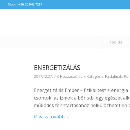
Mobil: +36 20 942 7217
Főoldal
ENERGETIZÁLÁS
/
/
2017.12.27.
0 Hozzászólás
Kategória:
Fájdalmak
,
Rei
Energetizálás Ember = fizikai test + energia 
csontok, az izmok a bőr stb. egy egészet al
működés fenntartásához nélkülözhetetlen bel
Olvass tovább