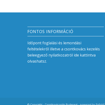
FONTOS INFORMÁCIÓ
Időpont foglalási és lemondási
feltételekről illetve a csontkovács kezelés
beleegyező nyilatkozatról
ide kattintva
olvashatsz.
© Copyright -
Csontkovácsolás Budapest
-
powered by Enfold