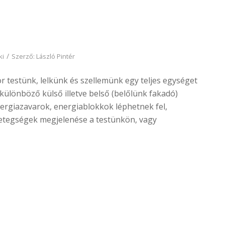
/
ki
Szerző:
László Pintér
r testünk, lelkünk és szellemünk egy teljes egységet
ülönböző külső illetve belső (belőlünk fakadó)
rgiazavarok, energiablokkok léphetnek fel,
betegségek megjelenése a testünkön, vagy